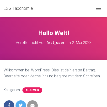
ESG Taxonomie
N
A
V
I
G
Hallo Welt!
A
T
Veröffentlicht von
first_user
am
2. Mai 2023
I
O
N
U
M
S
Willkommen bei WordPress. Dies ist dein erster Beitrag.
C
Bearbeite oder lösche ihn und beginne mit dem Schreiben!
H
A
L
T
Kategorien:
ALLGEMEIN
E
N