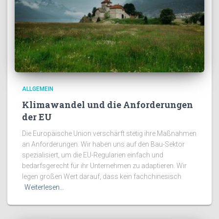
ALLGEMEIN
Klimawandel und die Anforderungen
der EU
Die Europäische Union verschärft stetig ihre Maßnahmen
an Anforderungen. Wir haben uns auf den Bau-Sektor
spezialisiert, um die EU-Regularien einfach und
bedarfsgerecht für ihr Unternehmen zu adaptieren. Wir
legen großen Wert darauf, dass kein fachchinesisch
Weiterlesen…